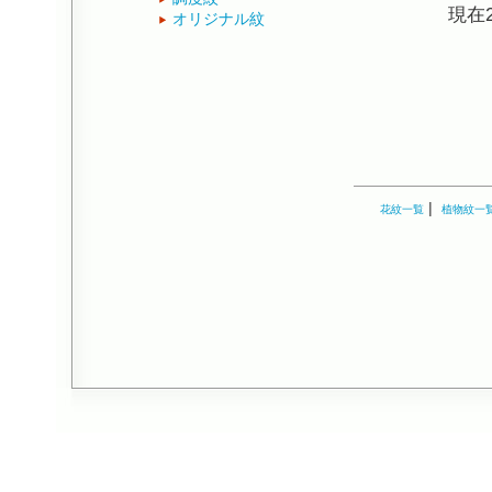
現在
オリジナル紋
|
花紋一覧
植物紋一