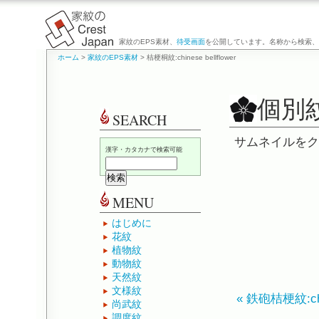
家紋のEPS素材、
待受画面
を公開しています。名称から検索、
ホーム
>
家紋のEPS素材
> 桔梗桐紋:chinese bellflower
個別
SEARCH
サムネイルをク
漢字・カタカナで検索可能
MENU
はじめに
花紋
植物紋
動物紋
天然紋
文様紋
« 鉄砲桔梗紋:chin
尚武紋
調度紋